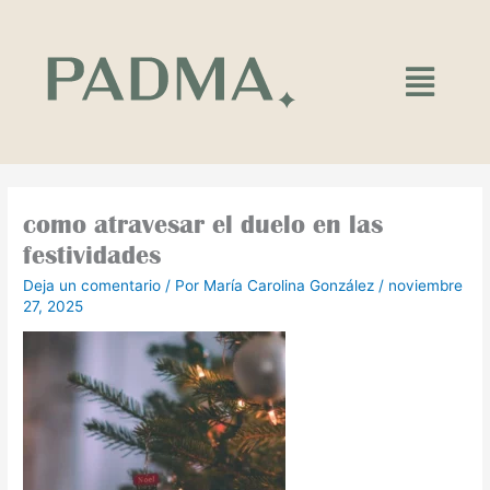
Ir
al
contenido
Main
Menu
como atravesar el duelo en las
festividades
Deja un comentario
/ Por
María Carolina González
/
noviembre
27, 2025