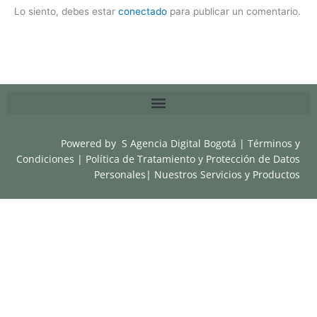
Lo siento, debes estar
conectado
para publicar un comentario.
Powered by
S Agencia Digital Bogotá
|
Términos y
Condiciones
|
Política de Tratamiento y Protección de Datos
Personales
|
Nuestros Servicios y Productos