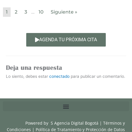
1
2
3
10
Siguiente »
…
AGENDA TU PRÓXIMA CITA
Deja una respuesta
Lo siento, debes estar
conectado
para publicar un comentario.
Powered by
S Agencia Digital Bogotá
|
Términos y
Condiciones
|
Política de Tratamiento y Protección de Datos