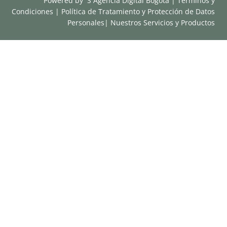
Powered by
S Agencia Digital Bogotá
|
Términos y
Condiciones
|
Política de Tratamiento y Protección de Datos
Personales
|
Nuestros Servicios y Productos