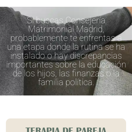
Si buscas Consejería
Matrimonial Madrid,
probablemente te enfrentas a
una etapa donde la rutina se ha
instalado o hay discrepancias
importantes sobre la educación
de los hijos, las finanzas o la
familia política.
TERAPIA DE PAREJA