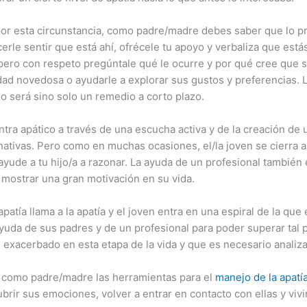
 por esta circunstancia, como padre/madre debes saber que lo 
acerle sentir que está ahí, ofrécele tu apoyo y verbaliza que estás
 pero con respeto pregúntale qué le ocurre y por qué cree que 
idad novedosa o ayudarle a explorar sus gustos y preferencias. 
no será sino solo un remedio a corto plazo.
ntra apático a través de una escucha activa y de la creación d
nativas. Pero como en muchas ocasiones, el/la joven se cierra a
yude a tu hijo/a a razonar. La ayuda de un profesional también 
a mostrar una gran motivación en su vida.
patía llama a la apatía y el joven entra en una espiral de la que
ayuda de sus padres y de un profesional para poder superar ta
 exacerbado en esta etapa de la vida y que es necesario analiza
como padre/madre las herramientas para el
manejo de la apatía
rir sus emociones, volver a entrar en contacto con ellas y viv