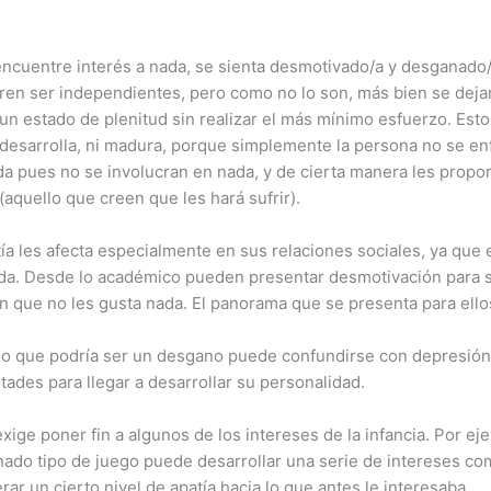
encuentre interés a nada, se sienta desmotivado/a y desganado/a
eren ser independientes, pero como no lo son, más bien se dejan 
 un estado de plenitud sin realizar el más mínimo esfuerzo. Esto 
desarrolla, ni madura, porque simplemente la persona no se enfr
a pues no se involucran en nada, y de cierta manera les propo
aquello que creen que les hará sufrir).
a les afecta especialmente en sus relaciones sociales, ya que 
vida. Desde lo académico pueden presentar desmotivación para se
en que no les gusta nada. El panorama que se presenta para ell
 que podría ser un desgano puede confundirse con depresión. 
ltades para llegar a desarrollar su personalidad.
 exige poner fin a algunos de los intereses de la infancia. Por e
nado tipo de juego puede desarrollar una serie de intereses 
rar un cierto nivel de apatía hacia lo que antes le interesaba.