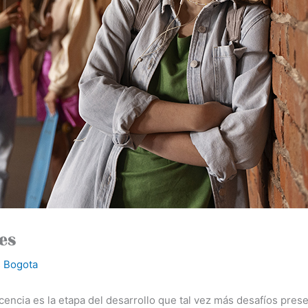
es
 Bogota
encia es la etapa del desarrollo que tal vez más desafíos prese