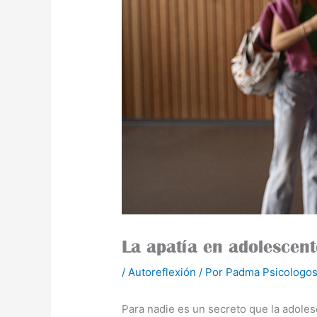
La apatía en adolescent
/
Autoreflexión
/ Por
Padma Psicologos
Para nadie es un secreto que la adolesc