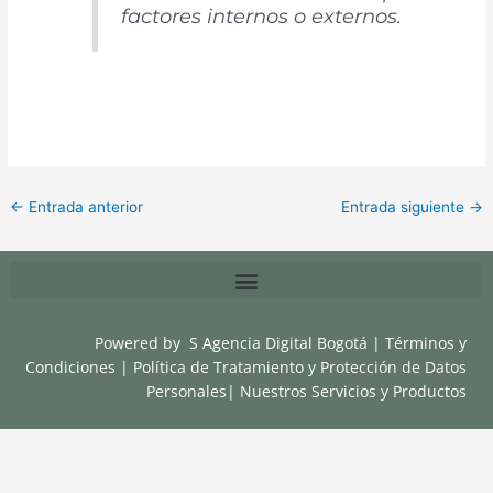
factores internos o externos.
←
Entrada anterior
Entrada siguiente
→
Powered by
S Agencia Digital Bogotá
|
Términos y
Condiciones
|
Política de Tratamiento y Protección de Datos
Personales
|
Nuestros Servicios y Productos