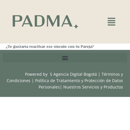
Ir
al
contenido
Main
Menu
¿Te gustaría reactivar ese vínculo con tu Pareja?
Powered by
S Agencia Digital Bogotá
|
Términos y
Condiciones
|
Política de Tratamiento y Protección de Datos
Personales
|
Nuestros Servicios y Productos