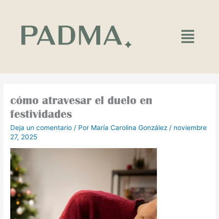
Ir
al
contenido
Main
Menu
cómo atravesar el duelo en
festividades
Deja un comentario
/ Por
María Carolina González
/
noviembre
27, 2025