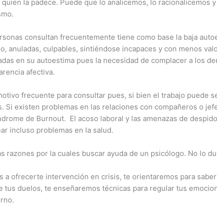
quien la padece. Puede que lo analicemos, lo racionalicemos y 
smo.
ersonas consultan frecuentemente tiene como base la baja autoe
so, anuladas, culpables, sintiéndose incapaces y con menos va
adas en su autoestima pues la necesidad de complacer a los d
rencia afectiva.
tivo frecuente para consultar pues, si bien el trabajo puede s
. Si existen problemas en las relaciones con compañeros o jef
drome de Burnout. El acoso laboral y las amenazas de despido
ar incluso problemas en la salud.
as razones por la cuales buscar ayuda de un psicólogo. No lo d
a ofrecerte intervención en crisis, te orientaremos para saber
 tus duelos, te enseñaremos técnicas para regular tus emocione
orno.