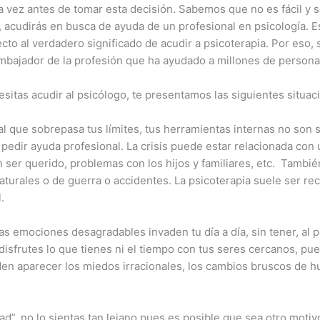
 vez antes de tomar esta decisión. Sabemos que no es fácil y 
acudirás en busca de ayuda de un profesional en psicología. E
to al verdadero significado de acudir a psicoterapia. Por eso, 
embajador de la profesión que ha ayudado a millones de persona
sitas acudir al psicólogo, te presentamos las siguientes situac
l que sobrepasa tus límites, tus herramientas internas no son s
edir ayuda profesional. La crisis puede estar relacionada con u
 un ser querido, problemas con los hijos y familiares, etc. Tamb
 naturales o de guerra o accidentes. La psicoterapia suele ser r
.
as emociones desagradables invaden tu día a día, sin tener, al 
 disfrutes lo que tienes ni el tiempo con tus seres cercanos, pu
en aparecer los miedos irracionales, los cambios bruscos de humor
d”, no lo sientas tan lejano pues es posible que sea otro motiv