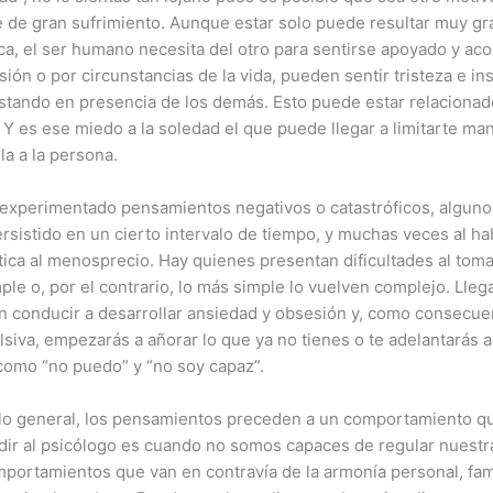
 de gran sufrimiento. Aunque estar solo puede resultar muy grati
ca, el ser humano necesita del otro para sentirse apoyado y 
ión o por circunstancias de la vida, pueden sentir tristeza e in
stando en presencia de los demás. Esto puede estar relacionad
 Y es ese miedo a la soledad el que puede llegar a limitarte ma
la a la persona.
xperimentado pensamientos negativos o catastróficos, algunos
ersistido en un cierto intervalo de tiempo, y muchas veces al 
ítica al menosprecio. Hay quienes presentan dificultades al tom
le o, por el contrario, lo más simple lo vuelven complejo. Ll
 conducir a desarrollar ansiedad y obsesión y, como consecuen
iva, empezarás a añorar lo que ya no tienes o te adelantarás a
s como “no puedo” y “no soy capaz”.
 lo general, los pensamientos preceden a un comportamiento que 
dir al psicólogo es cuando no somos capaces de regular nuestra
ortamientos que van en contravía de la armonía personal, familia