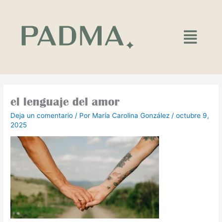
Ir
al
contenido
Main
Menu
el lenguaje del amor
Deja un comentario
/ Por
María Carolina González
/
octubre 9,
2025