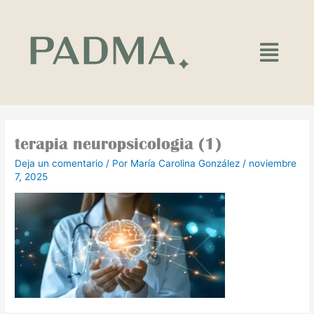
Ir
al
contenido
Main
Menu
terapia neuropsicologia (1)
Deja un comentario
/ Por
María Carolina González
/
noviembre
7, 2025