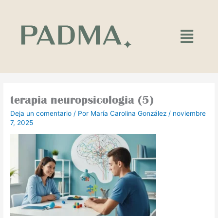
Ir
al
contenido
Main
Menu
terapia neuropsicologia (5)
Deja un comentario
/ Por
María Carolina González
/
noviembre
7, 2025