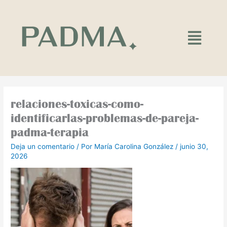
Ir
al
contenido
Main
Menu
relaciones-toxicas-como-
identificarlas-problemas-de-pareja-
padma-terapia
Deja un comentario
/ Por
María Carolina González
/
junio 30,
2026