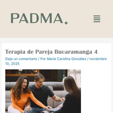
Ir
al
contenido
Main
Menu
Terapia de Pareja Bucaramanga 4
Deja un comentario
/ Por
María Carolina González
/
noviembre
10, 2025