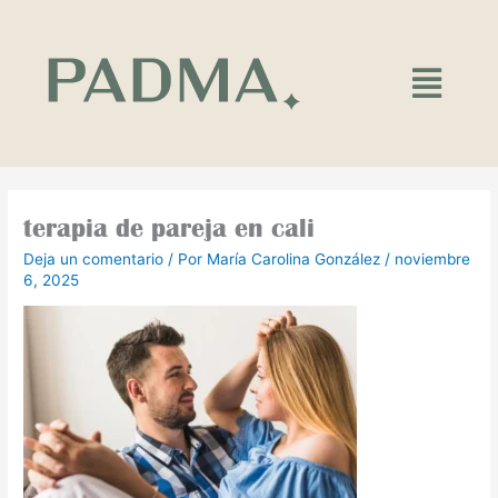
Ir
al
contenido
Main
Menu
terapia de pareja en cali
Deja un comentario
/ Por
María Carolina González
/
noviembre
6, 2025