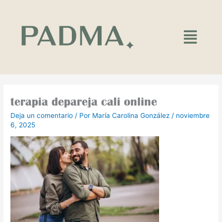
Ir
al
contenido
Main
Menu
terapia depareja cali online
Deja un comentario
/ Por
María Carolina González
/
noviembre
6, 2025