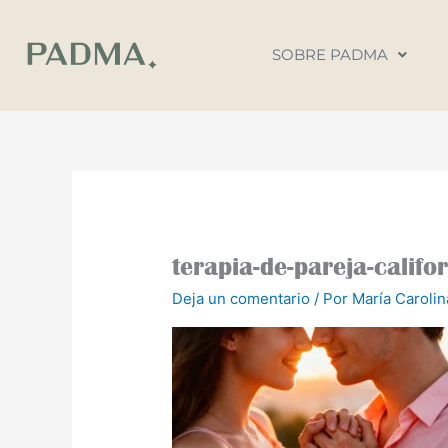
Ir
al
SOBRE PADMA
contenido
terapia-de-pareja-califo
Deja un comentario
/ Por
María Caroli