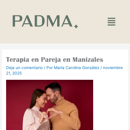
Ir
al
contenido
Main
Menu
Terapia en Pareja en Manizales
Deja un comentario
/ Por
María Carolina González
/
noviembre
21, 2025