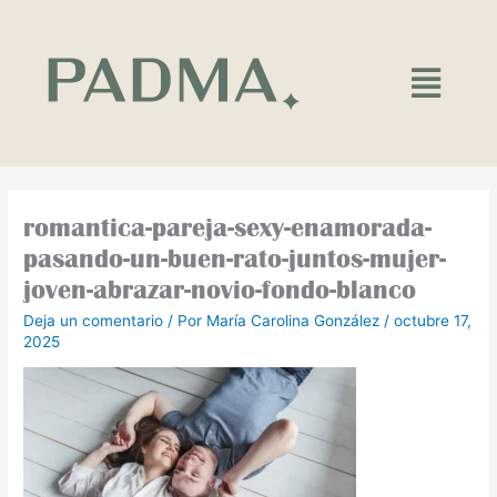
Ir
al
contenido
Main
Menu
romantica-pareja-sexy-enamorada-
pasando-un-buen-rato-juntos-mujer-
joven-abrazar-novio-fondo-blanco
Deja un comentario
/ Por
María Carolina González
/
octubre 17,
2025