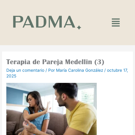
Ir
al
contenido
Main
Menu
Terapia de Pareja Medellin (3)
Deja un comentario
/ Por
María Carolina González
/
octubre 17,
2025