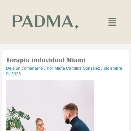
Ir
al
contenido
Main
Menu
Terapia induvidual Miami
Deja un comentario
/ Por
María Carolina González
/
diciembre
9, 2025