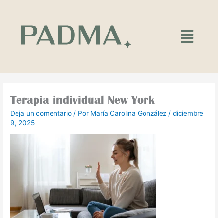
Ir
al
contenido
Main
Menu
Terapia individual New York
Deja un comentario
/ Por
María Carolina González
/
diciembre
9, 2025