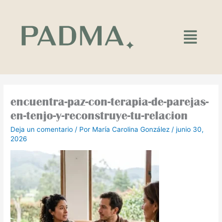
Ir
al
contenido
Main
Menu
encuentra-paz-con-terapia-de-parejas-
en-tenjo-y-reconstruye-tu-relacion
Deja un comentario
/ Por
María Carolina González
/
junio 30,
2026