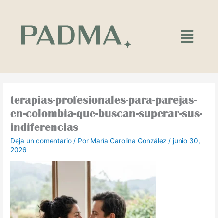
Ir
al
contenido
Main
Menu
terapias-profesionales-para-parejas-
en-colombia-que-buscan-superar-sus-
indiferencias
Deja un comentario
/ Por
María Carolina González
/
junio 30,
2026