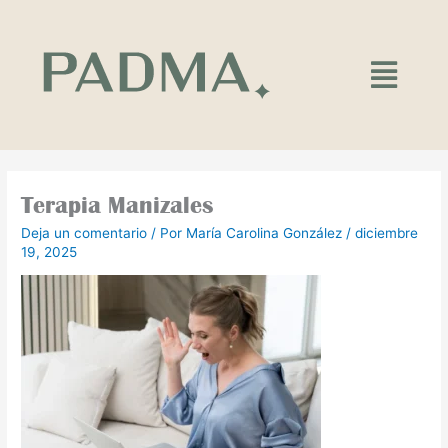
Ir
al
contenido
Main
Menu
Terapia Manizales
Deja un comentario
/ Por
María Carolina González
/
diciembre
19, 2025