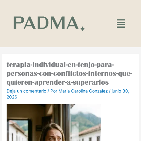
Ir
al
contenido
Main
Menu
terapia-individual-en-tenjo-para-
personas-con-conflictos-internos-que-
quieren-aprender-a-superarlos
Deja un comentario
/ Por
María Carolina González
/
junio 30,
2026