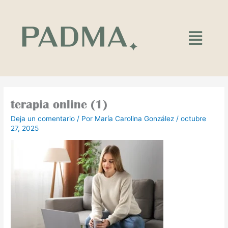
Ir
al
contenido
Main
Menu
terapia online (1)
Deja un comentario
/ Por
María Carolina González
/
octubre
27, 2025