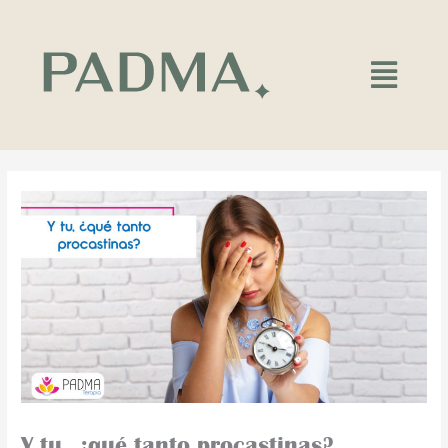
Ir
al
contenido
Main
Menu
Y tu, ¿qué tanto procastinas?