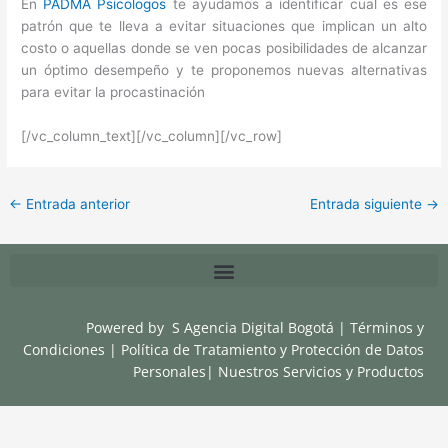
En
PADMA Psicologos
te ayudamos a identificar cual es ese
patrón que te lleva a evitar situaciones que implican un alto
costo o aquellas donde se ven pocas posibilidades de alcanzar
un óptimo desempeño y te proponemos nuevas alternativas
para evitar la procastinación
[/vc_column_text][/vc_column][/vc_row]
←
Entrada anterior
Entrada siguiente
→
Powered by
S Agencia Digital Bogotá
|
Términos y
Condiciones
|
Política de Tratamiento y Protección de Datos
Personales
|
Nuestros Servicios y Productos