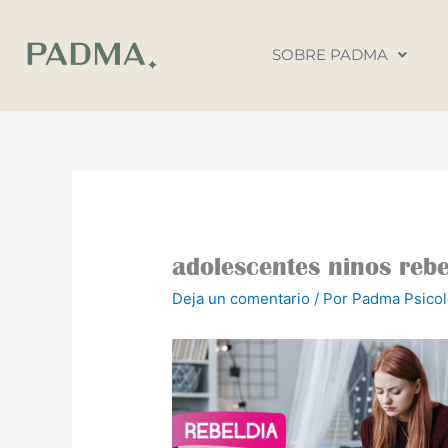
Ir
al
SOBRE PADMA
contenido
adolescentes ninos reb
Deja un comentario
/ Por
Padma Psico