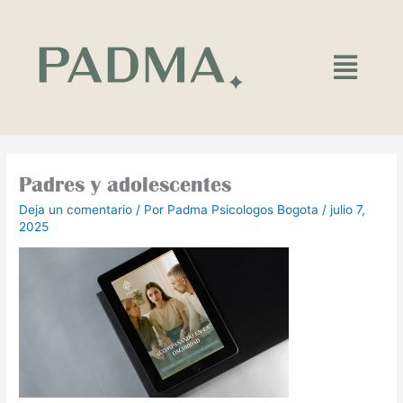
Ir
al
contenido
Main
Menu
Padres y adolescentes
Deja un comentario
/ Por
Padma Psicologos Bogota
/
julio 7,
2025