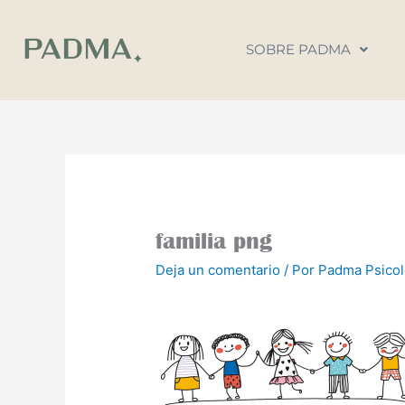
Ir
al
SOBRE PADMA
contenido
familia png
Deja un comentario
/ Por
Padma Psico