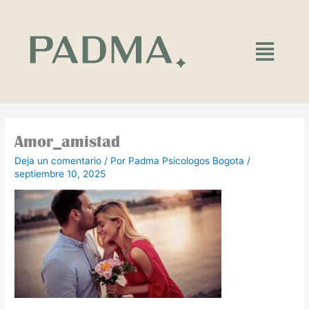
Ir
al
contenido
Main
Menu
Amor_amistad
Deja un comentario
/ Por
Padma Psicologos Bogota
/
septiembre 10, 2025