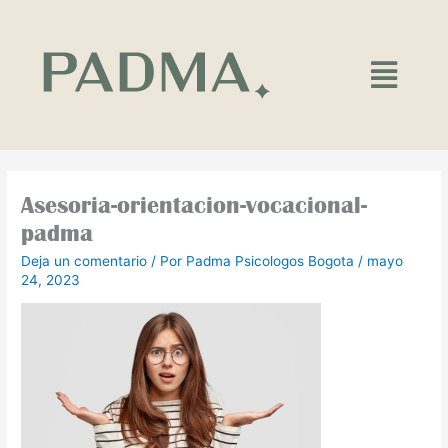
Ir
al
contenido
Main
Menu
Asesoria-orientacion-vocacional-
padma
Deja un comentario
/ Por
Padma Psicologos Bogota
/
mayo
24, 2023