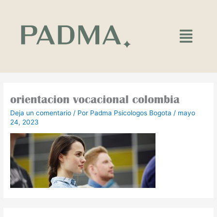
Ir
al
contenido
Main
Menu
orientacion vocacional colombia
Deja un comentario
/ Por
Padma Psicologos Bogota
/
mayo
24, 2023