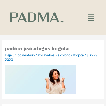
Ir
al
contenido
Main
Menu
padma-psicologos-bogota
Deja un comentario
/ Por
Padma Psicologos Bogota
/
julio 29,
2023