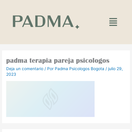
Ir
al
contenido
Main
Menu
padma terapia pareja psicologos
Deja un comentario
/ Por
Padma Psicologos Bogota
/
julio 29,
2023