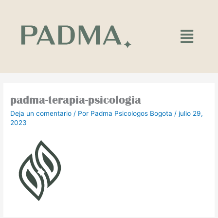
Ir
al
contenido
Main
Menu
padma-terapia-psicologia
Deja un comentario
/ Por
Padma Psicologos Bogota
/
julio 29,
2023