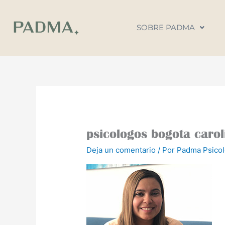
Ir
al
SOBRE PADMA
contenido
psicologos bogota caro
Deja un comentario
/ Por
Padma Psico