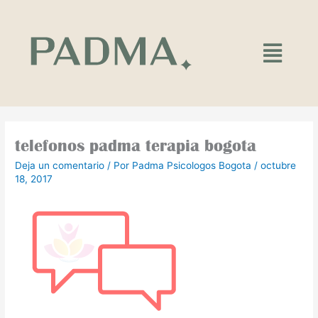
Ir
al
contenido
Main
Menu
telefonos padma terapia bogota
Deja un comentario
/ Por
Padma Psicologos Bogota
/
octubre
18, 2017