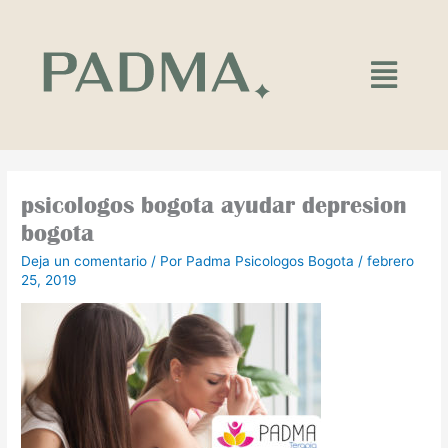
Ir
al
contenido
Main
Menu
psicologos bogota ayudar depresion
bogota
Deja un comentario
/ Por
Padma Psicologos Bogota
/
febrero
25, 2019