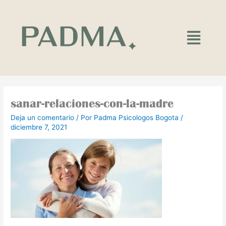
Ir
al
contenido
Main
Menu
sanar-relaciones-con-la-madre
Deja un comentario
/ Por
Padma Psicologos Bogota
/
diciembre 7, 2021