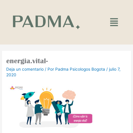
Ir
al
contenido
Main
Menu
energia.vital-
Deja un comentario
/ Por
Padma Psicologos Bogota
/
julio 7,
2020