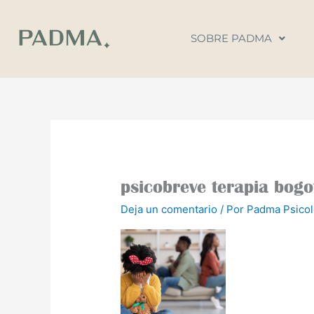
Ir
al
SOBRE PADMA
contenido
psicobreve terapia bog
Deja un comentario
/ Por
Padma Psico