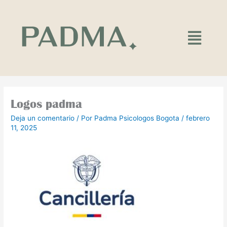
Ir
al
contenido
Main
Menu
Logos padma
Deja un comentario
/ Por
Padma Psicologos Bogota
/
febrero
11, 2025