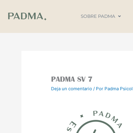
Ir
al
SOBRE PADMA
contenido
PADMA SV 7
Deja un comentario
/ Por
Padma Psico