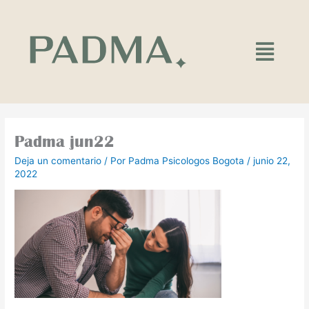
Ir
al
contenido
Main
Menu
Padma jun22
Deja un comentario
/ Por
Padma Psicologos Bogota
/
junio 22,
2022