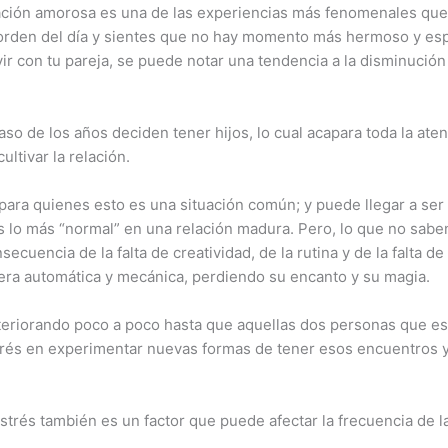
lación amorosa es una de las experiencias más fenomenales que
a orden del día y sientes que no hay momento más hermoso y esp
vir con tu pareja, se puede notar una tendencia a la disminución
so de los años deciden tener hijos, lo cual acapara toda la aten
ultivar la relación.
s para quienes esto es una situación común; y puede llegar a ser
s lo más “normal” en una relación madura. Pero, lo que no sabe
ecuencia de la falta de creatividad, de la rutina y de la falta 
ra automática y mecánica, perdiendo su encanto y su magia.
eteriorando poco a poco hasta que aquellas dos personas que es
nterés en experimentar nuevas formas de tener esos encuentros y
strés también es un factor que puede afectar la frecuencia de l