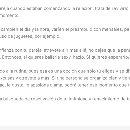
pareja cuando estaban comenzando la relación, trata de revivirlo
e momento.
: cambien el día y la hora, varíen el preámbulo con mensajes, pelí
so de juguetes, por ejemplo.
nza con tu pareja, atrévete a ir más allá, no dejes que la pen
Entonces, si quieres bailarle sexy, hazlo. Si quieres esperarlo
do a la rutina, pues esa es una opción que sólo tú eliges y se 
excusas y atrévete a más. Si una persona se organiza bien y tie
dad, le gusta, le apasiona o ama, podrá tener ese momento que 
úsqueda de reactivación de tu intimidad y renacimiento de tu 