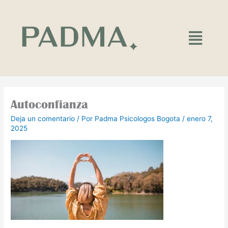
Ir
al
contenido
Main
Menu
Autoconfianza
Deja un comentario
/ Por
Padma Psicologos Bogota
/
enero 7,
2025