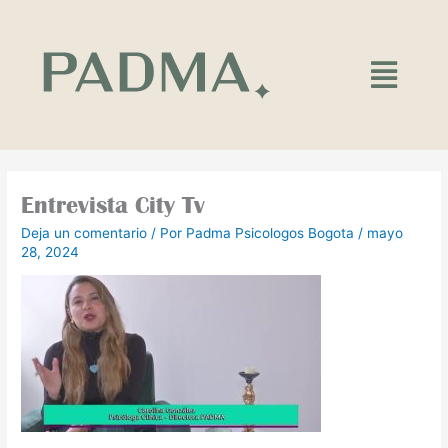
Ir
al
contenido
Main
Menu
Entrevista City Tv
Deja un comentario
/ Por
Padma Psicologos Bogota
/
mayo
28, 2024