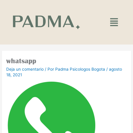
Ir
al
contenido
Main
Menu
whatsapp
Deja un comentario
/ Por
Padma Psicologos Bogota
/
agosto
18, 2021